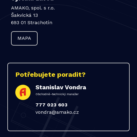
AMAKO, spol. s r.o.
Šakvická 13
693 01 Strachotín
MAPA
Potřebujete poradit?
Stanislav Vondra
Obchodně–technický manažer
777 023 603
vondra@amako.cz