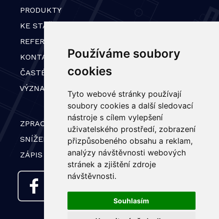
PRODUKTY
KE STAŽENÍ
REFERENCE
Používáme soubory
KONTAKT
cookies
ČASTÉ DOTAZY
VÝZNAMNÍ ZÁKAZNÍCI
Tyto webové stránky používají
soubory cookies a další sledovací
nástroje s cílem vylepšení
ZPRACOVÁNÍ OSOBNÍCH ÚDAJŮ
uživatelského prostředí, zobrazení
SNÍŽENÍ ENERGETICKÉ NÁROČNOSTI BUDOVY
přizpůsobeného obsahu a reklam,
analýzy návštěvnosti webových
ZÁPIS V REGISTRU LEI
stránek a zjištění zdroje
návštěvnosti.
AMAKO NA FACEBOOKU
Souhlasím